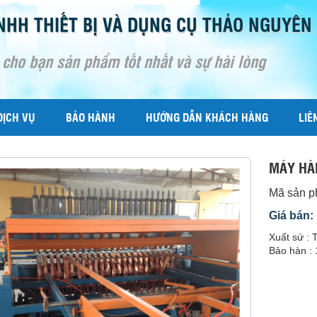
NHH THIẾT BỊ VÀ DỤNG CỤ THẢO NGUYÊN
 cho bạn sản phẩm tốt nhất và sự hài lòng
DỊCH VỤ
BẢO HÀNH
HƯỚNG DẪN KHÁCH HÀNG
LIÊ
MÁY HÀ
Mã sản 
Giá bán:
Xuất sứ :
Bảo hàn : 