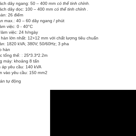
ách dây ngang: 50 – 400 mm
có thể tinh chỉnh.
ách dây dọc: 100 – 400 mm
có thể tinh chỉnh .
hàn: 26 điểm
n max.: 40 – 60 dây ngang / phút
làm việc: 0 - 40°C
 làm việc: 24 h/ngày
hàn lớn nhất: 12+12 mm với chất lượng tiêu chuẩn
àn: 1820 kVA; 380V; 50/60Hz; 3 pha
p hàn
c tổng thể: : 25*3.3*2.2m
g máy: khoảng 8 tấn
 áp yêu cầu: 140 kVA
n vào yêu cầu: 150 mm2
án tự động