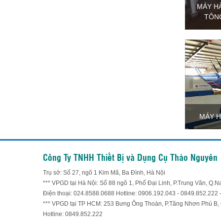
MÁY H
TÔNG
MÁY H
Công Ty TNHH Thiết Bị và Dụng Cụ Thảo Nguyên
Trụ sở: Số 27, ngõ 1 Kim Mã, Ba Đình, Hà Nội
*** VPGD tại Hà Nội: Số 88 ngõ 1, Phố Đại Linh, P.Trung Văn, Q
Điện thoại: 024.8588.0688 Hotline: 0906.192.043 - 0849.852.222 
*** VPGD tại TP HCM: 253 Bưng Ông Thoàn, P.Tăng Nhơn Phú B,
Hotline: 0849.852.222