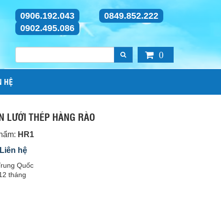
0906.192.043
0849.852.222
0902.495.086
0
N HỆ
N LƯỚI THÉP HÀNG RÀO
phẩm:
HR1
 Liên hệ
 Trung Quốc
12 tháng