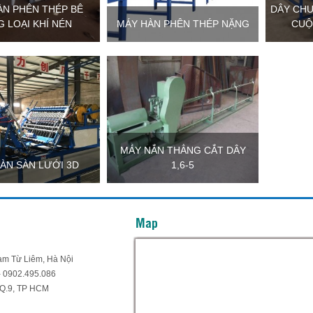
ÀN PHÊN THÉP BÊ
DÂY CHU
 LOẠI KHÍ NÉN
MÁY HÀN PHÊN THÉP NẶNG
CUỘ
MÁY NẮN THẲNG CẮT DÂY
ÀN SÀN LƯỚI 3D
1,6-5
Map
.Nam Từ Liêm, Hà Nội
- 0902.495.086
 Q.9, TP HCM