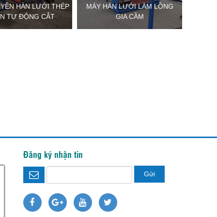
YỀN HÀN LƯỚI THÉP
MÁY HÀN LƯỚI LÀM LỒNG
N TỰ ĐỘNG CẮT
GIA CẦM
Hỗ trợ trực tuyến
Thiết bị thảo nguyên
Đăng ký nhận tin