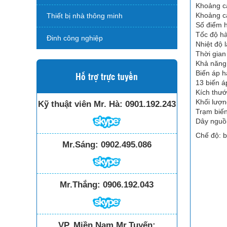
Khoảng c
Khoảng c
Thiết bị nhà thông minh
Số điểm 
Tốc độ hà
Đinh công nghiệp
Nhiệt độ 
Thời gian
Khả năng 
Biến áp h
Hỗ trợ trực tuyến
13 biến á
Kích thướ
Khối lượn
Kỹ thuật viên Mr. Hà:
0901.192.243
Trạm biến
Dây nguồ
Chế độ: b
Mr.Sáng:
0902.495.086
Mr.Thắng:
0906.192.043
VP. Miền Nam Mr.Tuyến: