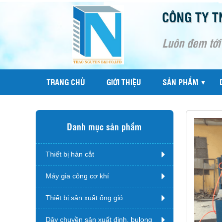
CÔNG TY T
Luôn đem tới
TRANG CHỦ
GIỚI THIỆU
SẢN PHẨM
▼
Danh mục sản phẩm
Thiết bị hàn cắt
Máy gia công cơ khí
Thiết bị sản xuất ống gió
Dây chuyền sản xuất đinh, bulong