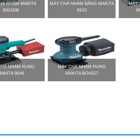
HÀ NHÁM MAKITA
MÁY CHÀ NHÁM BĂNG MAKITA
MÁY
9924DB
9910
M
CHÀ NHÁM RUNG
MÁY CHÀ NHÁM RUNG
AKITA 9046
MAKITA BO4557