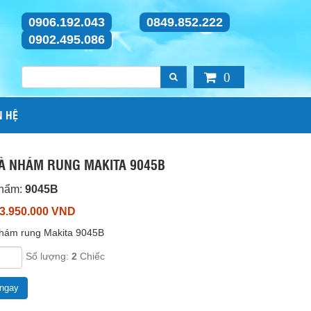
0906.192.043
0849.852.222
0902.495.086
0
N HỆ
À NHÁM RUNG MAKITA 9045B
phẩm:
9045B
 3.950.000 VND
hám rung Makita 9045B
Số lượng:
2
Chiếc
ngay