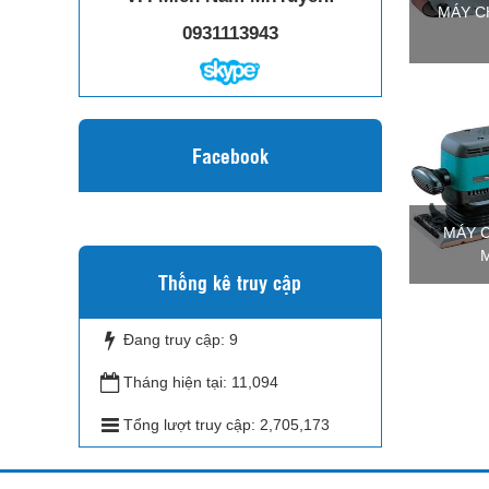
MÁY C
0931113943
Facebook
MÁY 
M
Thống kê truy cập
Đang truy cập:
9
Tháng hiện tại:
11,094
Tổng lượt truy cập:
2,705,173