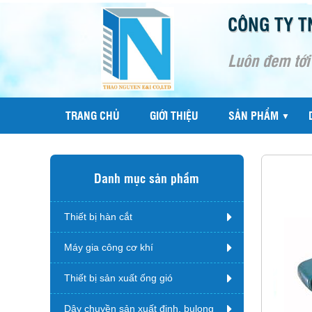
CÔNG TY T
Luôn đem tới
TRANG CHỦ
GIỚI THIỆU
SẢN PHẨM
▼
Danh mục sản phẩm
Thiết bị hàn cắt
Máy gia công cơ khí
Thiết bị sản xuất ống gió
Dây chuyền sản xuất đinh, bulong