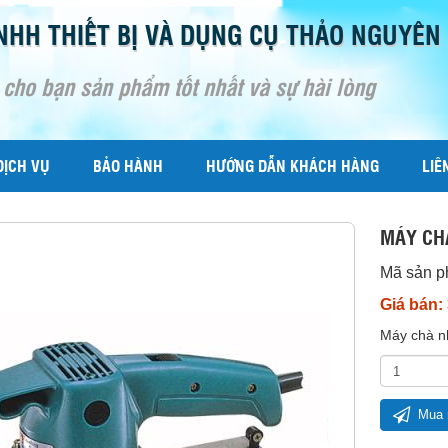
NHH THIẾT BỊ VÀ DỤNG CỤ THẢO NGUYÊN
 cho bạn sản phẩm tốt nhất và sự hài lòng
DỊCH VỤ
BẢO HÀNH
HƯỚNG DẪN KHÁCH HÀNG
LIÊ
MÁY CH
Mã sản 
Giá bán:
Máy chà n
Mua 