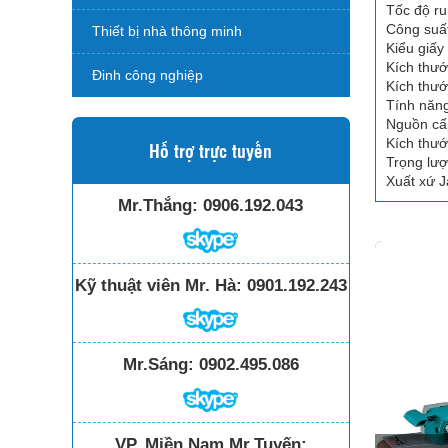
Tốc độ ru
Công suấ
Thiết bị nhà thông minh
Kiểu giấy
Kích thướ
Đinh công nghiệp
Kích thướ
Tính năng
Nguồn cấ
Kích thướ
Hỗ trợ trực tuyến
Trọng lượ
Xuất xứ 
Mr.Thắng:
0906.192.043
Kỹ thuật viên Mr. Hà:
0901.192.243
Mr.Sáng:
0902.495.086
VP. Miền Nam Mr.Tuyến: