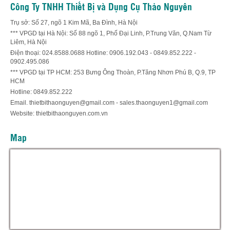
Công Ty TNHH Thiết Bị và Dụng Cụ Thảo Nguyên
Trụ sở: Số 27, ngõ 1 Kim Mã, Ba Đình, Hà Nội
*** VPGD tại Hà Nội: Số 88 ngõ 1, Phố Đại Linh, P.Trung Văn, Q.Nam Từ
Liêm, Hà Nội
Điện thoại: 024.8588.0688 Hotline: 0906.192.043 - 0849.852.222 -
0902.495.086
*** VPGD tại TP HCM: 253 Bưng Ông Thoàn, P.Tăng Nhơn Phú B, Q.9, TP
HCM
Hotline: 0849.852.222
Email. thietbithaonguyen@gmail.com - sales.thaonguyen1@gmail.com
Website: thietbithaonguyen.com.vn
Map
Hỗ trợ trực tuyến
Thiết bị thảo nguyên