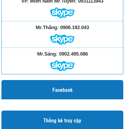
VP. Miền Nam Mr.Tuyến:
0931113943
Mr.Thắng:
0906.192.043
Mr.Sáng:
0902.495.086
Facebook
Thống kê truy cập