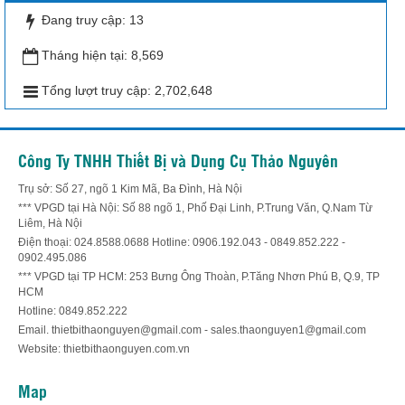
Đang truy cập:
13
Tháng hiện tại:
8,569
Tổng lượt truy cập:
2,702,648
Công Ty TNHH Thiết Bị và Dụng Cụ Thảo Nguyên
Trụ sở: Số 27, ngõ 1 Kim Mã, Ba Đình, Hà Nội
*** VPGD tại Hà Nội: Số 88 ngõ 1, Phố Đại Linh, P.Trung Văn, Q.Nam Từ
Liêm, Hà Nội
Điện thoại: 024.8588.0688 Hotline: 0906.192.043 - 0849.852.222 -
0902.495.086
*** VPGD tại TP HCM: 253 Bưng Ông Thoàn, P.Tăng Nhơn Phú B, Q.9, TP
HCM
Hotline: 0849.852.222
Email. thietbithaonguyen@gmail.com - sales.thaonguyen1@gmail.com
Website: thietbithaonguyen.com.vn
Map