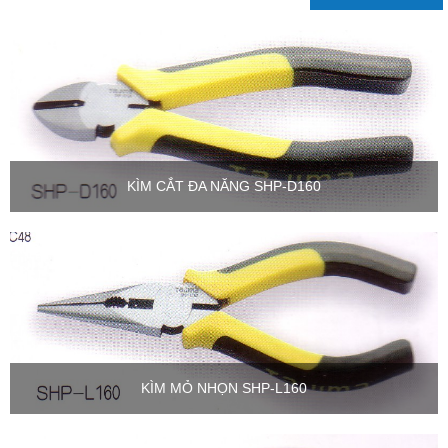
KÌM CẮT ĐA NĂNG SHP-D160
KÌM MỎ NHỌN SHP-L160