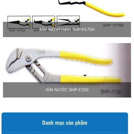
KÌM MỞ PHANH SHP-K175A
KÌM NƯỚC SHP-F250
Danh mục sản phẩm