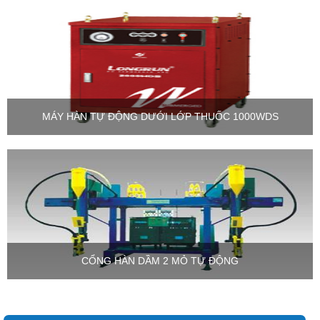
MÁY HÀN TỰ ĐỘNG DƯỚI LỚP THUỐC 1000WDS
CỔNG HÀN DẦM 2 MỎ TỰ ĐỘNG