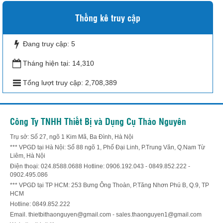
Thống kê truy cập
Đang truy cập:
5
Tháng hiện tại:
14,310
Tổng lượt truy cập:
2,708,389
Công Ty TNHH Thiết Bị và Dụng Cụ Thảo Nguyên
Trụ sở: Số 27, ngõ 1 Kim Mã, Ba Đình, Hà Nội
*** VPGD tại Hà Nội: Số 88 ngõ 1, Phố Đại Linh, P.Trung Văn, Q.Nam Từ
Liêm, Hà Nội
Điện thoại: 024.8588.0688 Hotline: 0906.192.043 - 0849.852.222 -
0902.495.086
*** VPGD tại TP HCM: 253 Bưng Ông Thoàn, P.Tăng Nhơn Phú B, Q.9, TP
HCM
Hotline: 0849.852.222
Email. thietbithaonguyen@gmail.com - sales.thaonguyen1@gmail.com