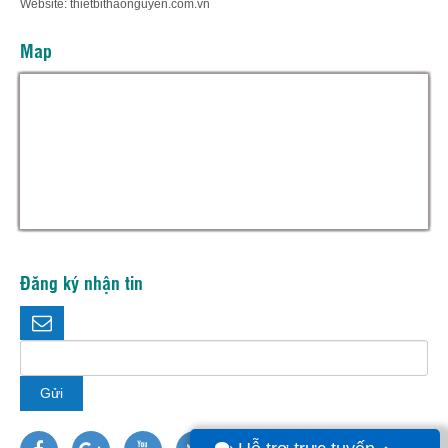
Website: thietbithaonguyen.com.vn
Map
Hỗ trợ trực tuyến
Thiết bị thảo nguyên
Đăng ký nhận tin