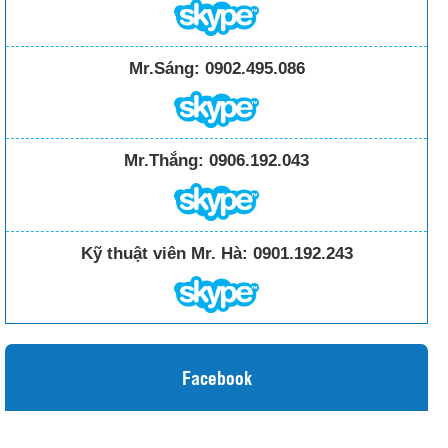
Mr.Sáng:
0902.495.086
Mr.Thắng:
0906.192.043
Kỹ thuật viên Mr. Hà:
0901.192.243
Facebook