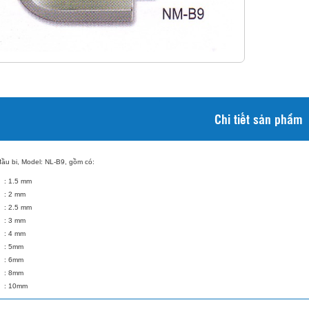
Chi tiết sản phẩm
đầu bi, Model: NL-B9, gồm có:
 1.5 mm
 2 mm
 2.5 mm
 3 mm
 4 mm
 5mm
 6mm
 8mm
: 10mm