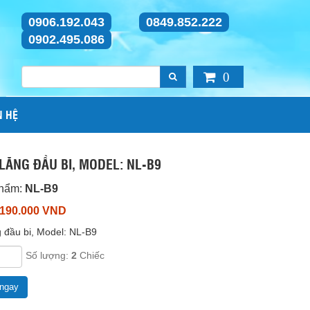
0906.192.043
0849.852.222
0902.495.086
0
N HỆ
LĂNG ĐẦU BI, MODEL: NL-B9
phẩm:
NL-B9
 190.000 VND
g đầu bi, Model: NL-B9
Số lượng:
2
Chiếc
ngay