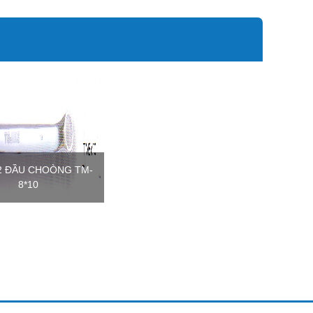
2 ĐẦU CHOÒNG TM-
8*10