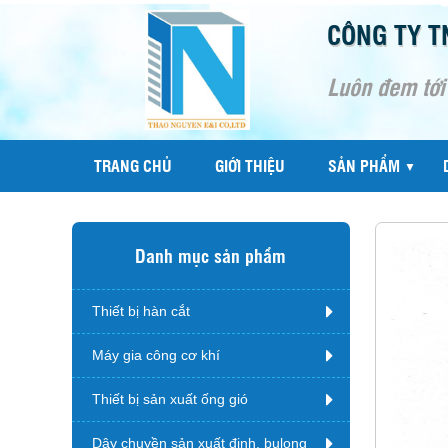
CÔNG TY T
Luôn đem tới
TRANG CHỦ
GIỚI THIỆU
SẢN PHẨM
▼
Danh mục sản phẩm
Thiết bị hàn cắt
Máy gia công cơ khí
Thiết bị sản xuất ống gió
Dây chuyền sản xuất đinh, bulong