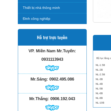
Thiết bị nhà thông minh
Đinh công nghiệp
Hỗ trợ trực tuyến
VP. Miền Nam Mr.Tuyến:
Bộ lục lăng 
0931113943
NL-1.5B :
NL-2B :
NL-2.5B :
Mr.Sáng:
0902.495.086
NL-3B :
NL-4B :
NL-5B :
NL-6B :
Mr.Thắng:
0906.192.043
NL-8B :
NL-10B 