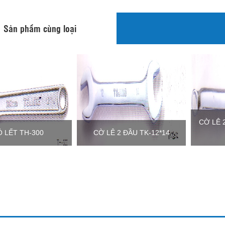
Sản phẩm cùng loại
CỜ LÊ 
 LẾT TH-300
CỜ LÊ 2 ĐẦU TK-12*14