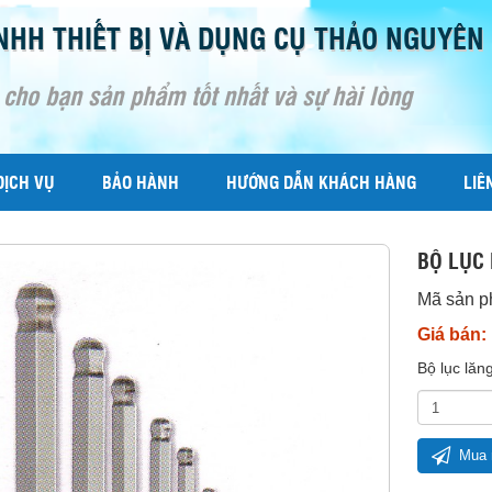
NHH THIẾT BỊ VÀ DỤNG CỤ THẢO NGUYÊN
 cho bạn sản phẩm tốt nhất và sự hài lòng
DỊCH VỤ
BẢO HÀNH
HƯỚNG DẪN KHÁCH HÀNG
LIÊ
BỘ LỤC 
Mã sản 
Giá bán:
Bộ lục lăn
Mua 