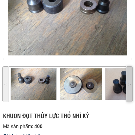
˂
˃
KHUÔN ĐỘT THỦY LỰC THỔ NHĨ KỲ
Mã sản phẩm:
400