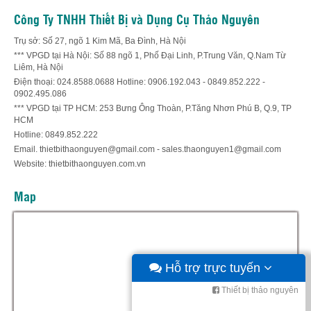
Công Ty TNHH Thiết Bị và Dụng Cụ Thảo Nguyên
Trụ sở: Số 27, ngõ 1 Kim Mã, Ba Đình, Hà Nội
*** VPGD tại Hà Nội: Số 88 ngõ 1, Phố Đại Linh, P.Trung Văn, Q.Nam Từ
Liêm, Hà Nội
Điện thoại: 024.8588.0688 Hotline: 0906.192.043 - 0849.852.222 -
0902.495.086
*** VPGD tại TP HCM: 253 Bưng Ông Thoàn, P.Tăng Nhơn Phú B, Q.9, TP
HCM
Hotline: 0849.852.222
Email. thietbithaonguyen@gmail.com - sales.thaonguyen1@gmail.com
Website: thietbithaonguyen.com.vn
Map
Hỗ trợ trực tuyến
Thiết bị thảo nguyên